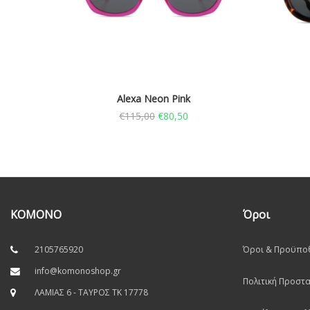
Alexa Neon Pink
€
115,00
€
80,50
KOMONO
Όροι
2105765920
Όροι & Προϋπο
info@komonoshop.gr
Πολιτική Προστ
ΛΑΜΙΑΣ 6 - ΤΑΥΡΟΣ TK 17778