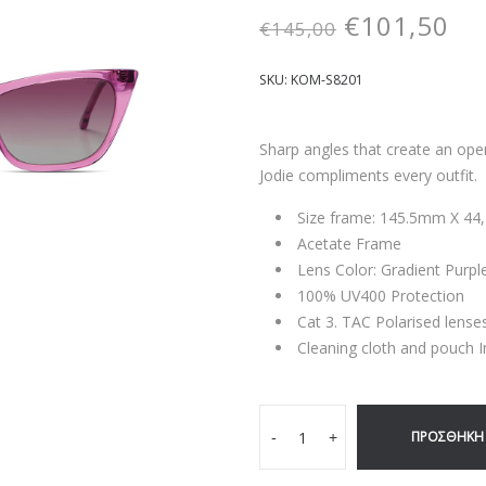
€
101,50
€
145,00
SKU:
KOM-S8201
Sharp angles that create an open
Jodie compliments every outfit.
Size frame: 145.5mm X 4
Acetate Frame
Lens Color: Gradient Purpl
100% UV400 Protection
Cat 3. TAC Polarised lense
Cleaning cloth and pouch 
ΠΡΟΣΘΉΚΗ 
-
+