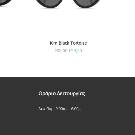
Kim Black Tortoise
€
85,00
€
59,50
Ωράριο Λειτουργίας
Δευ-Παρ: 9:00πμ – 6:00μμ