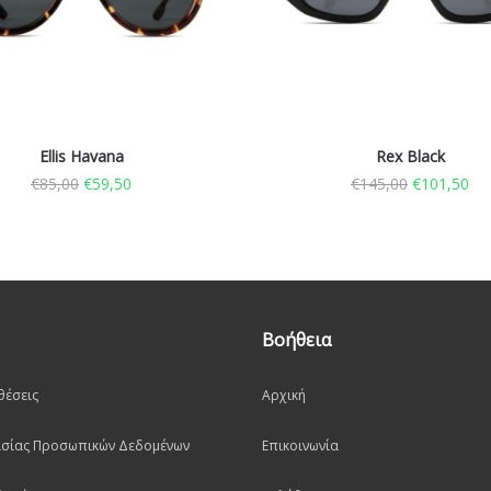
Ellis Havana
Rex Black
€
85,00
€
59,50
€
145,00
€
101,50
Βοήθεια
θέσεις
Αρχική
ασίας Προσωπικών Δεδομένων
Επικοινωνία