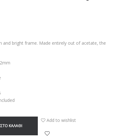
 and bright frame. Made entirely out of acetate, the
4,2mm
e
s
Included
Add to wishlist
ΣΤΟ ΚΑΛΆΘΙ