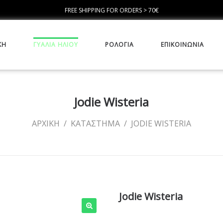
FREE SHIPPING FOR ORDERS > 70€
ΚΉ
ΓΥΑΛΙΆ ΗΛΊΟΥ
ΡΟΛΌΓΙΑ
ΕΠΙΚΟΙΝΩΝΊΑ
Jodie Wisteria
ΑΡΧΙΚΗ
/
ΚΑΤΆΣΤΗΜΑ
/
JODIE WISTERIA
Jodie Wisteria