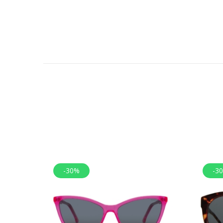
-30%
-3