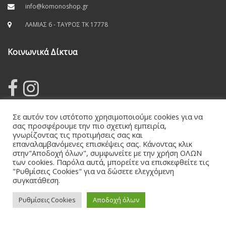
info@komonoshop.gr
ΛΑΜΙΑΣ 6 - ΤΑΥΡΟΣ TK 17778
Κοινωνικά Δίκτυα
Σε αυτόν τον ιστότοπο χρησιμοποιούμε cookies για να
σας προσφέρουμε την πιο σχετική εμπειρία,
Όροι
γνωρίζοντας τις προτιμήσεις σας και
επαναλαμβανόμενες επισκέψεις σας. Κάνοντας κλικ
στην"Αποδοχή όλων", συμφωνείτε με την χρήση ΟΛΩΝ
Όροι & Προϋποθέσεις
των cookies. Παρόλα αυτά, μπορείτε να επισκεφθείτε τις
"Ρυθμίσεις Cookies" για να δώσετε ελεγχόμενη
Πολιτική Προστασίας Προσωπικών Δεδομένων
συγκατάθεση.
Ασφάλεια Συναλλαγών
Ρυθμίσεις Cookies
Αποδοχή όλων
0
Υπαναχώρηση/Επιστροφή – Αντικατάσταση Προϊόντων
Τρόποι Πληρωμής