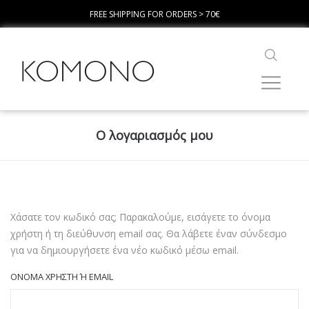
FREE SHIPPING FOR ORDERS > 70€
Ο λογαριασμός μου
Χάσατε τον κωδικό σας; Παρακαλούμε, εισάγετε το όνομα
χρήστη ή τη διεύθυνση email σας. Θα λάβετε έναν σύνδεσμο
για να δημιουργήσετε ένα νέο κωδικό μέσω email.
ΌΝΟΜΑ ΧΡΉΣΤΗ Ή EMAIL